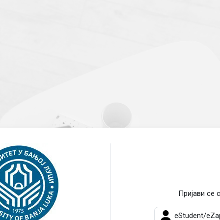
Пријава на University of Ban
Пријави се 
eStudent/eZap