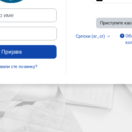
Приступите као
Об
Српски ‎(sr_cr)‎
ко
Пријава
вили сте лозинку?