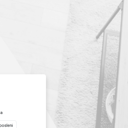
ja Luka eLearning System
са
osleni