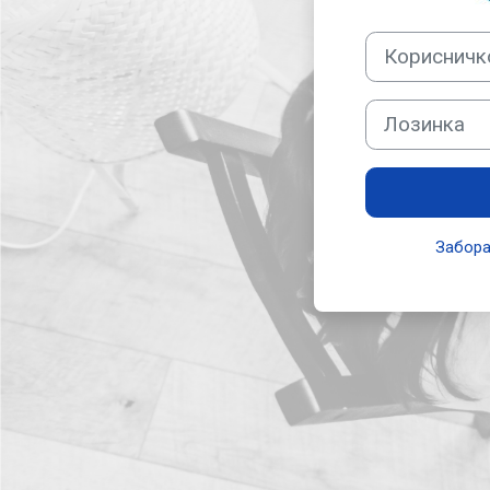
Корисничко име
Лозинка
Забора