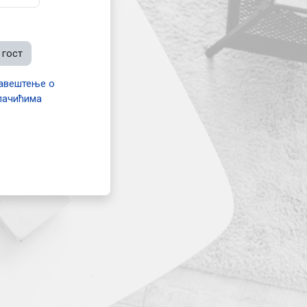
 гост
авештење о
лачићима