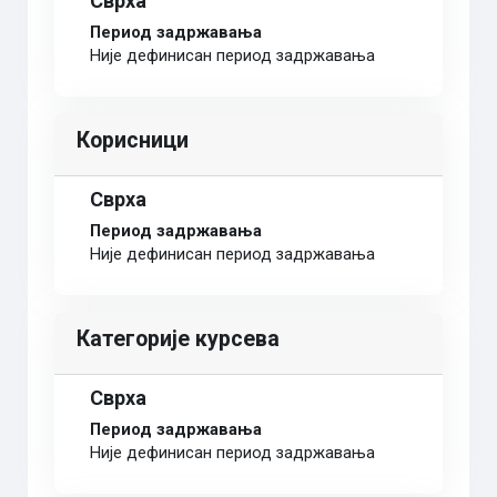
Сврха
Период задржавања
Није дефинисан период задржавања
Корисници
Сврха
Период задржавања
Није дефинисан период задржавања
Категорије курсева
Сврха
Период задржавања
Није дефинисан период задржавања