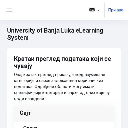
Иди на главни садржај
Пријава
Бочни панел
University of Banja Luka eLearning
System
Кратак преглед података који се
чувају
Овај кратак преглед приказује подразумеване
категорије и сврхе задржавања корисничких
података. Одређене области могу имати
специфичније категорије и сврхе од оних које су
овде наведене.
Сајт