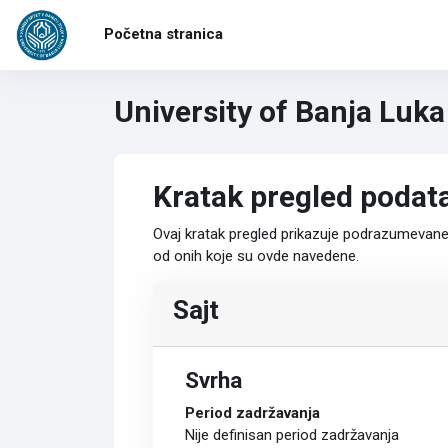
Idi na glavni sadržaj
Početna stranica
University of Banja Luk
Kratak pregled podata
Ovaj kratak pregled prikazuje podrazumevane k
od onih koje su ovde navedene.
Sajt
Svrha
Period zadržavanja
Nije definisan period zadržavanja